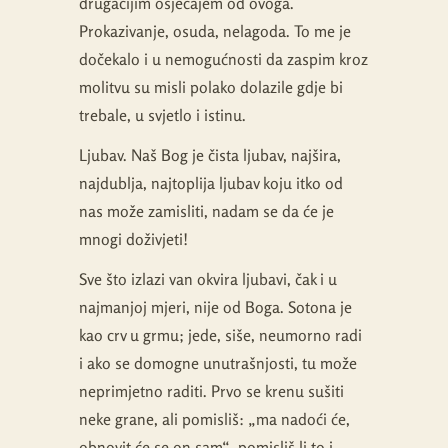
drugačijim osjećajem od ovoga.
Prokazivanje, osuda, nelagoda. To me je
dočekalo i u nemogućnosti da zaspim kroz
molitvu su misli polako dolazile gdje bi
trebale, u svjetlo i istinu.
Ljubav. Naš Bog je čista ljubav, najšira,
najdublja, najtoplija ljubav koju itko od
nas može zamisliti, nadam se da će je
mnogi doživjeti!
Sve što izlazi van okvira ljubavi, čak i u
najmanjoj mjeri, nije od Boga. Sotona je
kao crv u grmu; jede, siše, neumorno radi
i ako se domogne unutrašnjosti, tu može
neprimjetno raditi. Prvo se krenu sušiti
neke grane, ali pomisliš: „ma nadoći će,
obnovit će se on sam“, pomisliš li to i