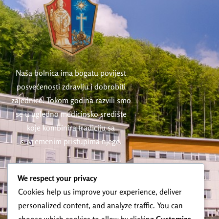
Naša bolnica ima bogatu povijest
posvećenosti zdravlju i dobrobiti
zajednice. Tokom godina razvili smo
se u ugledno medicinsko središte
koje kombinira tradiciju sa
suvremenim pristupima njege.
We respect your privacy
Kontakt
Cookies help us improve your experience, deliver
personalized content, and analyze traffic. You can
Tel: +385 35 386 700