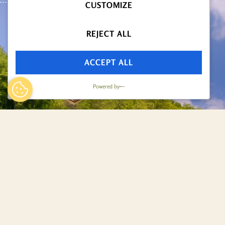
CUSTOMIZE
REJECT ALL
ACCEPT ALL
Powered by
Naša bolnica ima bogatu povijest
posvećenosti zdravlju i dobrobiti
zajednice. Tokom godina razvili smo
se u ugledno medicinsko središte
koje kombinira tradiciju sa
suvremenim pristupima njege.