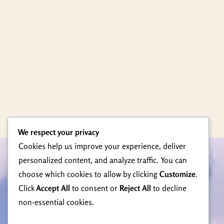
We respect your privacy
Cookies help us improve your experience, deliver
Radno Vrijeme
personalized content, and analyze traffic. You can
choose which cookies to allow by clicking
Customize
.
Ponedjeljak - Petak
Click
Accept All
to consent or
Reject All
to decline
non-essential cookies.
08:00 - 16:00