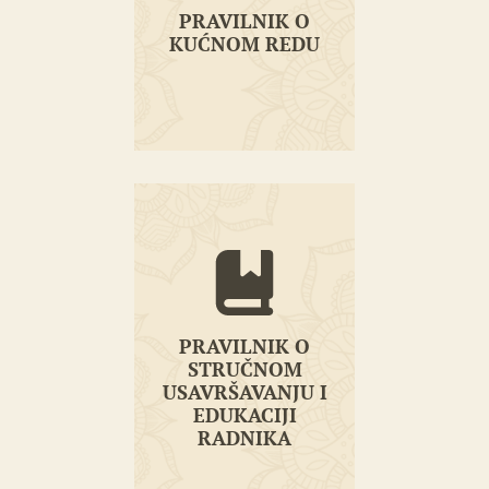
PRAVILNIK O
KUĆNOM REDU
PRAVILNIK O
STRUČNOM
PRAVILNIK O
USAVRŠAVANJU I
EDUKACIJI
STRUČNOM
RADNIKA
USAVRŠAVANJU I
EDUKACIJI
RADNIKA