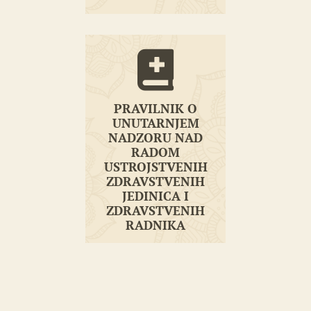
PRAVILNIK O
UNUTARNJEM
PRAVILNIK O
NADZORU NAD
UNUTARNJEM
RADOM
NADZORU NAD
USTROJSTVENIH
RADOM
ZDRAVSTVENIH
JEDINICA I
USTROJSTVENIH
ZDRAVSTVENIH
ZDRAVSTVENIH
RADNIKA
JEDINICA I
ZDRAVSTVENIH
RADNIKA