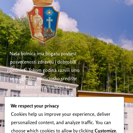
Naša bolnica ima bogatu povijest
posvećenosti zdravlju i dobrobiti
zajednice. Tokom godina razvili smo
se u ugledno medicinsko središte
koje kombinira tradiciju sa
suvremenim pristupima njege.
We respect your privacy
Cookies help us improve your experience, deliver
Kontakt
personalized content, and analyze traffic. You can
choose which cookies to allow by clicking
Customize
.