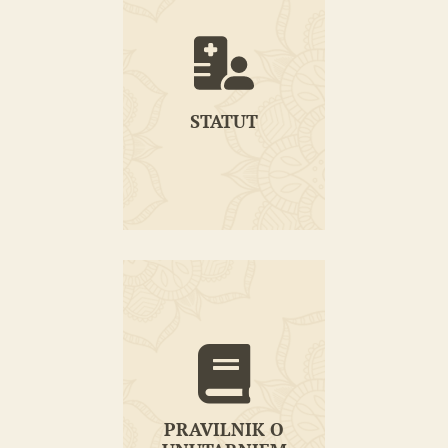
STATUT
STATUT
PRAVILNIK O
UNUTARNJEM
PRAVILNIK O
USTROJSTVU