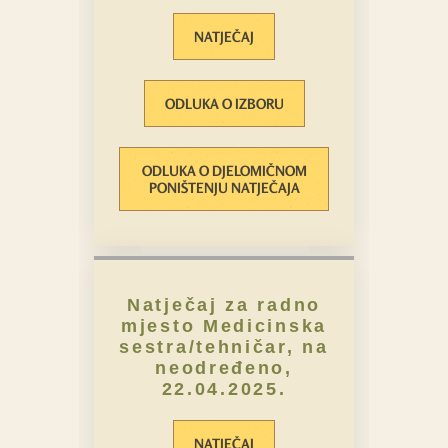
NATJEČAJ
ODLUKA O IZBORU
ODLUKA O DJELOMIČNOM
PONIŠTENJU NATJEČAJA
Natječaj za radno
mjesto Medicinska
sestra/tehničar, na
neodređeno,
22.04.2025.
NATJEČAJ