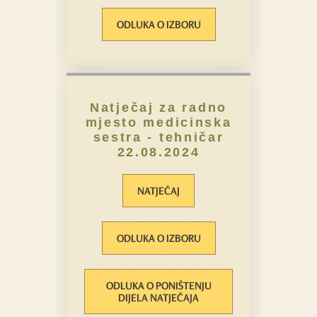
ODLUKA O IZBORU
Natječaj za radno
mjesto medicinska
sestra - tehničar
22.08.2024
NATJEČAJ
ODLUKA O IZBORU
ODLUKA O PONIŠTENJU
DIJELA NATJEČAJA