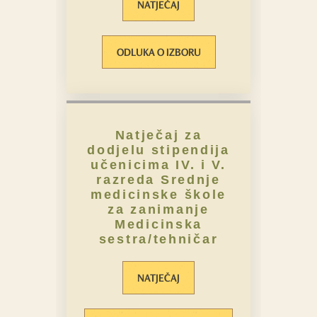
NATJEČAJ
ODLUKA O IZBORU
Natječaj za
dodjelu stipendija
učenicima IV. i V.
razreda Srednje
medicinske škole
za zanimanje
Medicinska
sestra/tehničar
NATJEČAJ