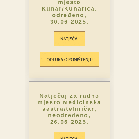
mjesto
Kuhar/Kuharica,
određeno,
30.06.2025.
NATJEČAJ
ODLUKA O PONIŠTENJU
Natječaj za radno
mjesto Medicinska
sestra/tehničar,
neodređeno,
26.06.2025.
NATJEČAJ