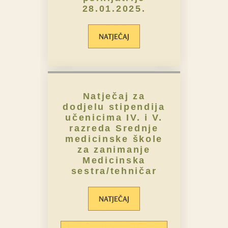
28.01.2025.
NATJEČAJ
Natječaj za
dodjelu stipendija
učenicima IV. i V.
razreda Srednje
medicinske škole
za zanimanje
Medicinska
sestra/tehničar
NATJEČAJ