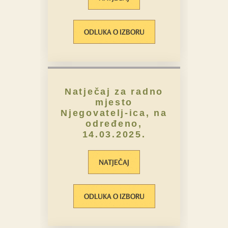
ODLUKA O IZBORU
Natječaj za radno
mjesto
Njegovatelj-ica, na
određeno,
14.03.2025.
NATJEČAJ
ODLUKA O IZBORU