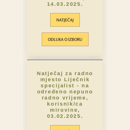
14.03.2025.
NATJEČAJ
ODLUKA O IZBORU
Natječaj za radno
mjesto Liječnik
specijalist - na
određeno nepuno
radno vrijeme,
korisnik/ca
mirovine,
03.02.2025.